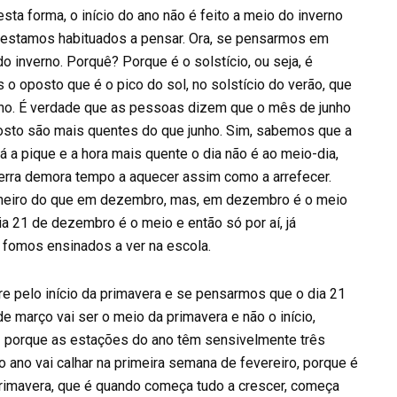
desta forma, o início do ano não é feito a meio do inverno
o estamos habituados a pensar. Ora, se pensarmos em
do inverno. Porquê? Porque é o solstício, ou seja, é
o oposto que é o pico do sol, no solstício do verão, que
unho. É verdade que as pessoas dizem que o mês de junho
osto são mais quentes do que junho. Sim, sabemos que a
á a pique e a hora mais quente o dia não é ao meio-dia,
terra demora tempo a aquecer assim como a arrefecer.
janeiro do que em dezembro, mas, em dezembro é o meio
dia 21 de dezembro é o meio e então só por aí, já
fomos ensinados a ver na escola.
re pelo início da primavera e se pensarmos que o dia 21
e março vai ser o meio da primavera e não o início,
– porque as estações do ano têm sensivelmente três
do ano vai calhar na primeira semana de fevereiro, porque é
rimavera, que é quando começa tudo a crescer, começa