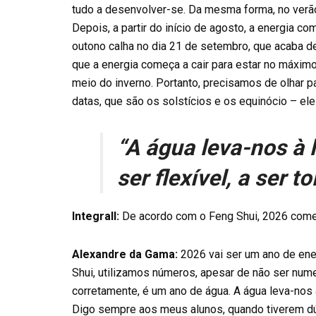
tudo a desenvolver-se. Da mesma forma, no verã
Depois, a partir do início de agosto, a energia c
outono calha no dia 21 de setembro, que acaba d
que a energia começa a cair para estar no máxim
meio do inverno. Portanto, precisamos de olhar p
datas, que são os solstícios e os equinócio – el
“A água leva-nos à 
ser flexível, a ser t
Integrall:
De acordo com o Feng Shui, 2026 começ
Alexandre da Gama:
2026 vai ser um ano de ene
Shui, utilizamos números, apesar de não ser nume
corretamente, é um ano de água. A água leva-nos à 
Digo sempre aos meus alunos, quando tiverem dú