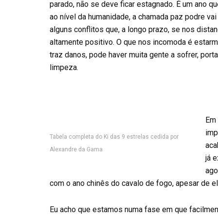
parado, não se deve ficar estagnado. É um ano qu
ao nível da humanidade, a chamada paz podre vai 
alguns conflitos que, a longo prazo, se nos dis
altamente positivo. O que nos incomoda é estarmo
traz danos, pode haver muita gente a sofrer, por
limpeza.
Em 
imp
Tabela completa do Ki das 9 estrelas cedida por
aca
Alexandre da Gama
já 
ago
com o ano chinês do cavalo de fogo, apesar de e
Eu acho que estamos numa fase em que facilmente