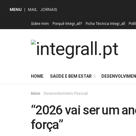
MENU
MAIL
JORNAIS
Sobre mim
Porquê Integr_all?
Ficha Técnica Integr_all
Polí
HOME
SAÚDE E BEM ESTAR
DESENVOLVIMEN
Início
Desenvolvimento Pessoal
“2026 vai ser um a
força”