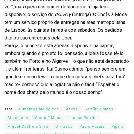
ver”, mas quem não quiser deslocar-se à loja tem
disponível o serviço de
delivery
(entrega). O Chefs à Mesa
tem um serviço próprio de entregas na área metropolitana
de Lisboa, às quintas-feiras e aos sábados. Os pedidos
diários são entregues pela Uber.
Para já, o conceito está apenas disponível na capital,
embora quando o projeto foi pensado, a ideia fosse tê-lo
também no Porto e no Algarve – o que não está descartado
-, e além-fronteiras. Rui Carmo admite: “penso sempre em
grande e sonho levar o nome dos nossos chefs para fora”,
mas re- conhece que a logística não é fácil. “Espalhar o
nome dos chefs pelo mundo é o nosso sonho”.
Tags:
alimentos biológicos
Asoka
Bertílio Gomes
Biológicos
Chefs à Mesa
Luccas Paixão
Miguel Castro e Silva
O Frasco
Paulo Morais
Pipa´s