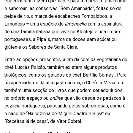
especialistas dizem que ‘não é para temperar, é para comer
e saborear’, as conservas “Bem Amanhado”, feitas só de
peixe de rio, a marca de escabeches Tombalobos, a
Limontejo – uma espécie de
limoncello c
om a assinatura
de uma família italiana que vive no Alentejo e usa limões
portugueses, a Pipa´s, marca de doces sem açúcar ou
glúten e os Sabores de Santa Clara.
Entre as opções presentes, além da comida vegetariana do
chef Luccas Paixão, também existem alguns produtos
biológicos, como os gelados do chef Bertílio Gomes . Para
os apreciadores da alta gastronomia, o Chefs à Mesa tem
também uma secção de livros que podem ser adquiridos
no próprio espaço ou
online
, que vão desde os petiscos à
cozinha portuguesa, passando pelas sobremesas, como é
o caso de “Na cozinha de Miguel Castro e Silva” ou
“Receitas lá de casa”, de Vítor Sobral.