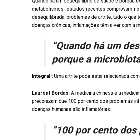
Quando há um desequilíbrio de saúde é porque ex
metabolismos- estudos recentes comprovam-no c
desequilibrada: problemas de artrite, tudo o que 
doenças crónicas, inflamações têm a ver com a m
“Quando há um desi
porque a microbiota
Integrall:
Uma artrite pode estar relacionada com
Laurent Bordas:
A medicina chinesa e a medicina
preconizam que 100 por cento dos problemas infl
doenças humanas são inflamatórias.
“100 por cento dos