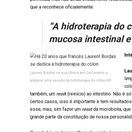
que a reconhece oficialemente.
“A hidroterapia do 
mucosa intestinal e
Int
Lau
Laurent Bordas na sua clínica em Carcavelos a
lim
preparar uma sessão de hidroterapia do cólon/DR
col
também, um
rese
t (reinício) ao intestino. Não é 
certos casos, isso é importante e tem resultados
esse, mas, sim fazer um
reset
da microbiota, que
grande parte da constituição de nossa personalid