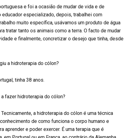
ortuguesa e foi a ocasião de mudar de vida e de
mo educador especializado, depois, trabalhei com
trabalho muito específica, usávamos um produto de água
a tratar tanto os animais como a terra. O facto de mudar
vidade e finalmente, concretizar o desejo que tinha, desde
iu a hidroterapia do cólon?
tugal, tinha 38 anos.
 a fazer hidroterapia do cólon?
 Tecnicamente, a hidroterapia do cólon é uma técnica
 e conhecimento de como funciona o corpo humano e
a aprender e poder exercer. É uma terapia que é
a, em Portugal ou em França, ao contrário da Alemanha,