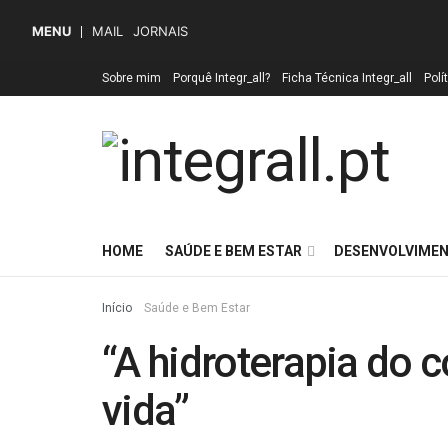
MENU
MAIL
JORNAIS
Sobre mim
Porquê Integr_all?
Ficha Técnica Integr_all
Polí
HOME
SAÚDE E BEM ESTAR
DESENVOLVIMEN
Início
Saúde e Bem Estar
“A hidroterapia do 
vida”