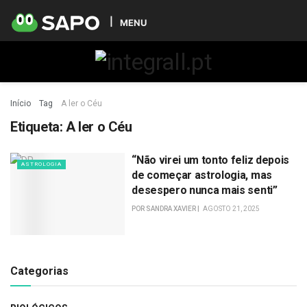
MENU
Início
Tag
A ler o Céu
Etiqueta:
A ler o Céu
“Não virei um tonto feliz depois
ASTROLOGIA
de começar astrologia, mas
desespero nunca mais senti”
POR
SANDRA XAVIER
AGOSTO 21, 2025
Categorias