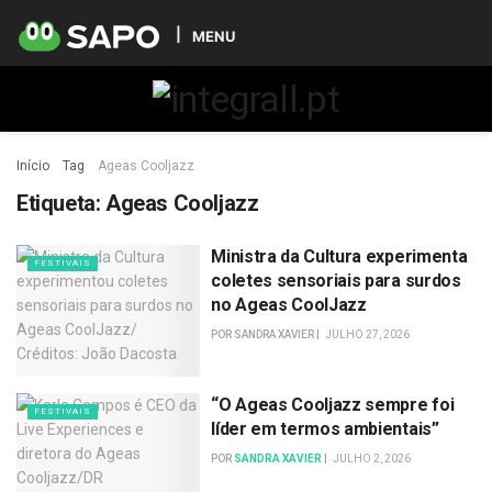
MENU
Início
Tag
Ageas Cooljazz
Etiqueta:
Ageas Cooljazz
Ministra da Cultura experimenta
FESTIVAIS
coletes sensoriais para surdos
no Ageas CoolJazz
POR
SANDRA XAVIER
JULHO 27, 2026
“O Ageas Cooljazz sempre foi
FESTIVAIS
líder em termos ambientais”
POR
SANDRA XAVIER
JULHO 2, 2026