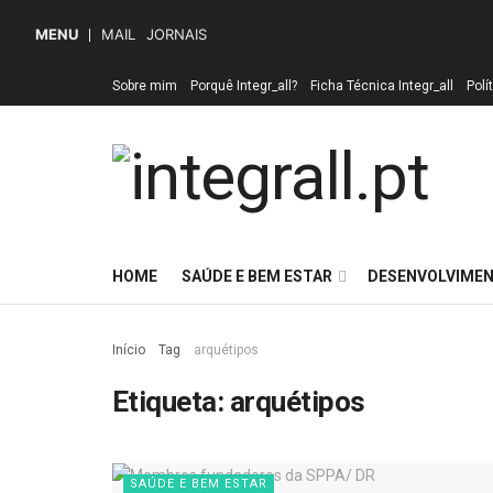
MENU
MAIL
JORNAIS
Sobre mim
Porquê Integr_all?
Ficha Técnica Integr_all
Polí
HOME
SAÚDE E BEM ESTAR
DESENVOLVIMEN
Início
Tag
arquétipos
Etiqueta:
arquétipos
SAÚDE E BEM ESTAR