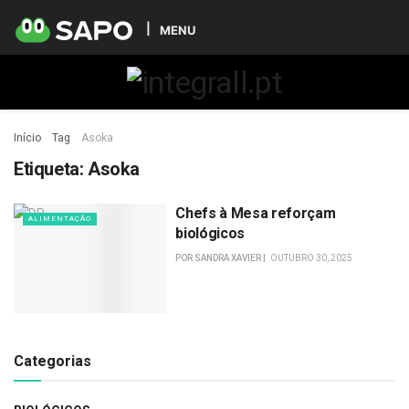
MENU
Início
Tag
Asoka
Etiqueta:
Asoka
Chefs à Mesa reforçam
ALIMENTAÇÃO
biológicos
POR
SANDRA XAVIER
OUTUBRO 30, 2025
Categorias