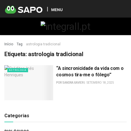
MENU
Início
Tag
astrologia tradicional
Etiqueta:
astrologia tradicional
“A sincronicidade da vida com o
ASTROLOGIA
cosmos tira-me o fôlego”
POR
SANDRA XAVIER
SETEMBRO 18, 2025
Categorias