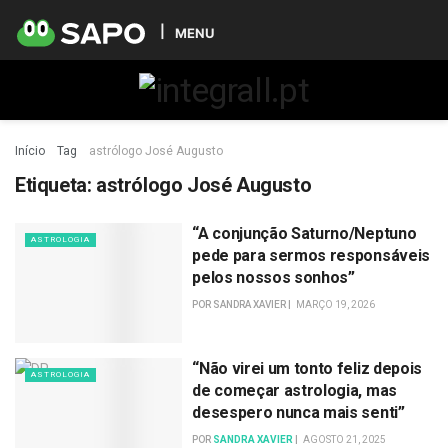
MENU
Início
Tag
astrólogo José Augusto
Etiqueta:
astrólogo José Augusto
“A conjunção Saturno/Neptuno
ASTROLOGIA
pede para sermos responsáveis
pelos nossos sonhos”
POR
SANDRA XAVIER
MARÇO 19, 2026
“Não virei um tonto feliz depois
ASTROLOGIA
de começar astrologia, mas
desespero nunca mais senti”
POR
SANDRA XAVIER
AGOSTO 21, 2025