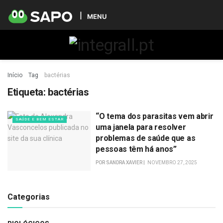
MENU
Início
Tag
bactérias
Etiqueta:
bactérias
“O tema dos parasitas vem abrir
SAÚDE E BEM ESTAR
uma janela para resolver
problemas de saúde que as
pessoas têm há anos”
POR
SANDRA XAVIER
NOVEMBRO 27, 2025
Categorias