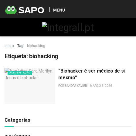
MENU
Início
Tag
biohacking
Etiqueta:
biohacking
“Biohacker é ser médico de si
ALIMENTAÇÃO
mesmo”
POR
SANDRA XAVIER
MARÇO 5, 2026
Categorias