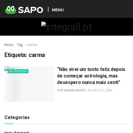
MENU
Início
Tag
carma
Etiqueta:
carma
“Não virei um tonto feliz depois
ASTROLOGIA
de começar astrologia, mas
desespero nunca mais senti”
POR
SANDRA XAVIER
AGOSTO 21, 2025
Categorias