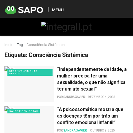
MENU
Início
Tag
Consciência Sistémica
Etiqueta:
Consciência Sistémica
“Independentemente da idade, a
DESENVOLVIMENTO
PESSOAL
mulher precisa ter uma
sexualidade, o que não significa
ter um ato sexual”
POR
SANDRA XAVIER
DEZEMBRO 4, 2025
“A psicossomática mostra que
SAÚDE E BEM ESTAR
as doenças têm por trás um
conflito emocional infantil”
POR
SANDRA XAVIER
OUTUBRO 9, 2025