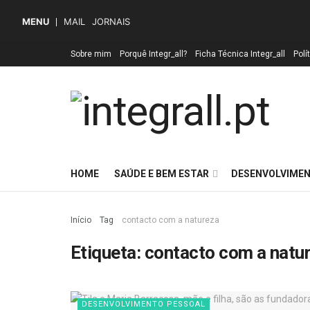
MENU
MAIL
JORNAIS
Sobre mim
Porquê Integr_all?
Ficha Técnica Integr_all
Polí
HOME
SAÚDE E BEM ESTAR
DESENVOLVIMEN
Início
Tag
contacto com a natureza
Etiqueta:
contacto com a natu
DESENVOLVIMENTO PESSOAL