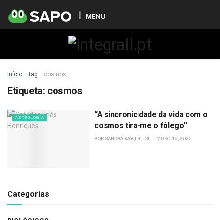
MENU
Início
Tag
cosmos
Etiqueta:
cosmos
“A sincronicidade da vida com o
ASTROLOGIA
cosmos tira-me o fôlego”
POR
SANDRA XAVIER
SETEMBRO 18, 2025
Categorias