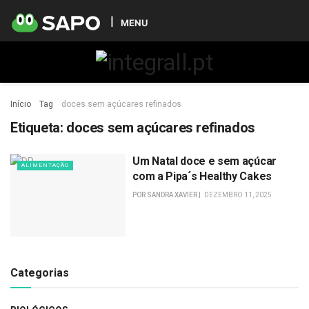
MENU
Início
Tag
doces sem açúcares refinados
Etiqueta:
doces sem açúcares refinados
Um Natal doce e sem açúcar
ALIMENTAÇÃO
com a Pipa´s Healthy Cakes
POR
SANDRA XAVIER
DEZEMBRO 11, 2025
Categorias