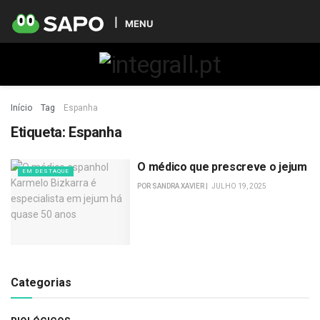
MENU
Início
Tag
Espanha
Etiqueta:
Espanha
O médico que prescreve o jejum
EM DESTAQUE
POR
SANDRA XAVIER
JULHO 19, 2025
Categorias