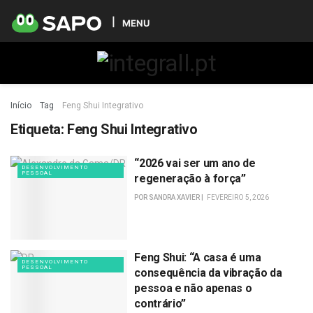
MENU
Início
Tag
Feng Shui Integrativo
Etiqueta:
Feng Shui Integrativo
“2026 vai ser um ano de
DESENVOLVIMENTO
PESSOAL
regeneração à força”
POR
SANDRA XAVIER
FEVEREIRO 5, 2026
Feng Shui: “A casa é uma
DESENVOLVIMENTO
PESSOAL
consequência da vibração da
pessoa e não apenas o
contrário”