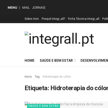
MENU
MAIL
JORNAIS
Sobre mim
Porquê Integr_all?
Ficha Técnica Integr_all
Polí
HOME
SAÚDE E BEM ESTAR
DESENVOLVIMEN
Início
Tag
Hidroterapia do cólon
Etiqueta:
Hidroterapia do cólo
SAÚDE E BEM ESTAR