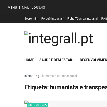
MENU
MAIL
JORNAIS
Sobre mim
Porquê Integr_all?
Ficha Técnica Integr_all
Polí
HOME
SAÚDE E BEM ESTAR
DESENVOLVIMEN
Início
Tag
humanista e transpessoal
Etiqueta:
humanista e transpe
ASTROLOGIA