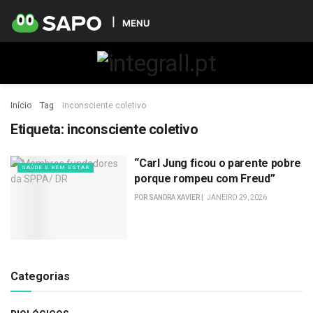
MENU
Início
Tag
inconsciente coletivo
Etiqueta:
inconsciente coletivo
“Carl Jung ficou o parente pobre
SAÚDE E BEM ESTAR
porque rompeu com Freud”
POR
SANDRA XAVIER
JANEIRO 29, 2026
Categorias