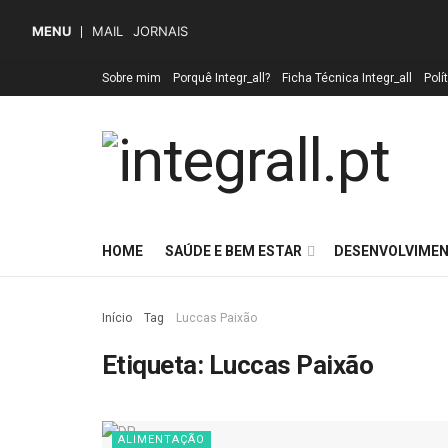
MENU
MAIL
JORNAIS
Sobre mim
Porquê Integr_all?
Ficha Técnica Integr_all
Polí
HOME
SAÚDE E BEM ESTAR
DESENVOLVIMEN
Início
Tag
Luccas Paixão
Etiqueta:
Luccas Paixão
ALIMENTAÇÃO