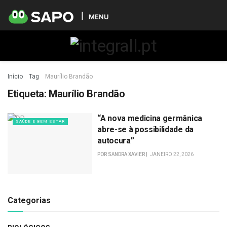
MENU
Início
Tag
Maurílio Brandão
Etiqueta:
Maurílio Brandão
“A nova medicina germânica
SAÚDE E BEM ESTAR
abre-se à possibilidade da
autocura”
POR
SANDRA XAVIER
JANEIRO 22, 2026
Categorias