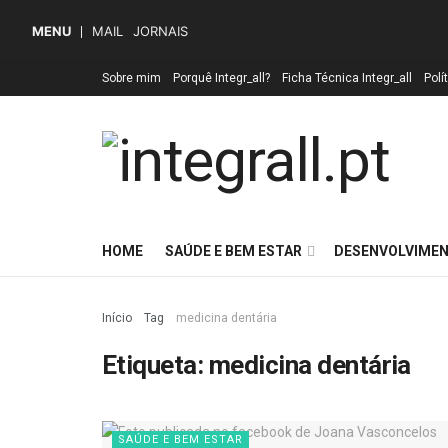
MENU
MAIL
JORNAIS
Sobre mim
Porquê Integr_all?
Ficha Técnica Integr_all
Polí
HOME
SAÚDE E BEM ESTAR
DESENVOLVIMEN
Início
Tag
medicina dentária
Etiqueta:
medicina dentária
SAÚDE E BEM ESTAR