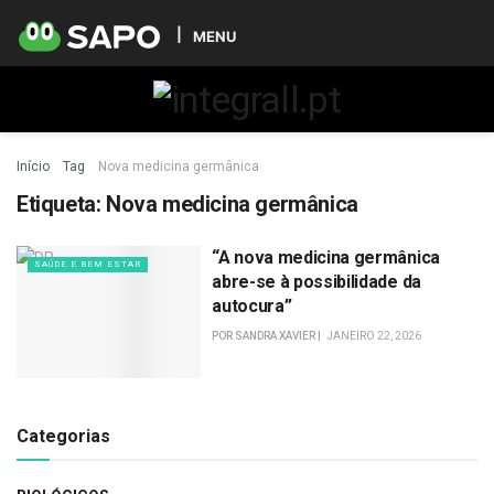
MENU
Início
Tag
Nova medicina germânica
Etiqueta:
Nova medicina germânica
“A nova medicina germânica
SAÚDE E BEM ESTAR
abre-se à possibilidade da
autocura”
POR
SANDRA XAVIER
JANEIRO 22, 2026
Categorias