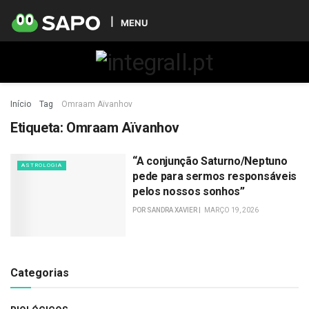
MENU
Início
Tag
Omraam Aïvanhov
Etiqueta:
Omraam Aïvanhov
“A conjunção Saturno/Neptuno
ASTROLOGIA
pede para sermos responsáveis
pelos nossos sonhos”
POR
SANDRA XAVIER
MARÇO 19, 2026
Categorias