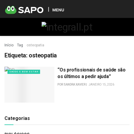
MENU
Início
Tag
osteopatia
Etiqueta:
osteopatia
“Os profissionais de saúde são
SAÚDE E BEM ESTAR
os últimos a pedir ajuda”
POR
SANDRA XAVIER
JANEIRO 15, 2026
Categorias