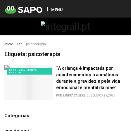
MENU
Início
Tag
psicoterapia
Etiqueta:
psicoterapia
“A criança é impactada por
DESENVOLVIMENTO
PESSOAL
acontecimentos traumáticos
durante a gravidez e pela vida
emocional e mental da mãe”
POR
SANDRA XAVIER
DEZEMBRO 25, 2025
Categorias