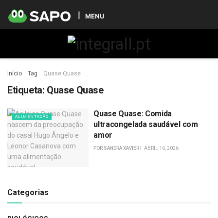
MENU
Início
Tag
Quase Quase
Etiqueta:
Quase Quase
Quase Quase: Comida
ALIMENTAÇÃO
ultracongelada saudável com
amor
POR
SANDRA XAVIER
ABRIL 16, 2026
Categorias