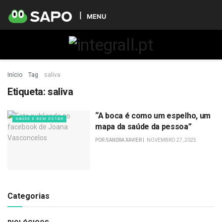
MENU
Início
Tag
saliva
Etiqueta:
saliva
“A boca é como um espelho, um
SAÚDE E BEM ESTAR
mapa da saúde da pessoa”
POR
SANDRA XAVIER
NOVEMBRO 27, 2025
Categorias