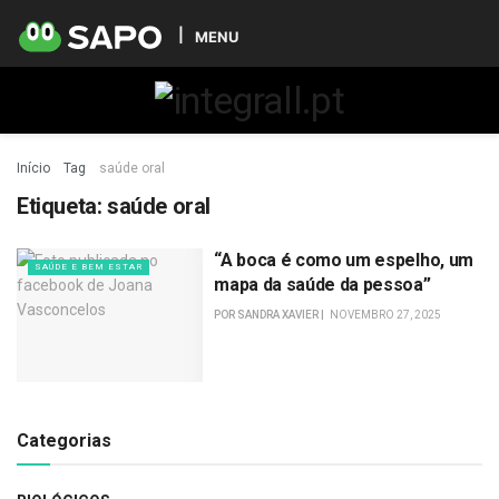
MENU
Início
Tag
saúde oral
Etiqueta:
saúde oral
“A boca é como um espelho, um
SAÚDE E BEM ESTAR
mapa da saúde da pessoa”
POR
SANDRA XAVIER
NOVEMBRO 27, 2025
Categorias