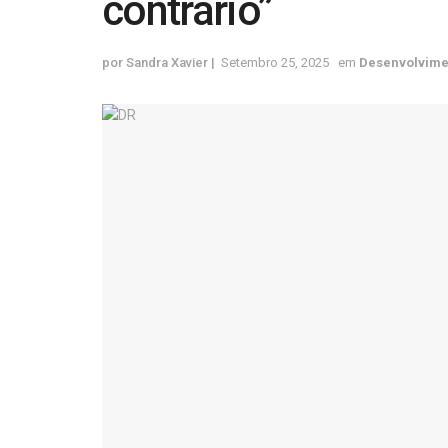
contrário”
por
Sandra Xavier
Setembro 25, 2025
em
Desenvolvime