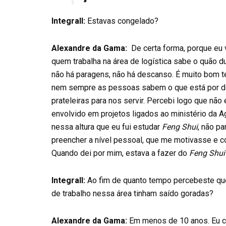
Integrall:
Estavas congelado?
Alexandre da Gama:
De certa forma, porque eu v
quem trabalha na área de logística sabe o quão d
não há paragens, não há descanso. É muito bom 
nem sempre as pessoas sabem o que está por det
prateleiras para nos servir. Percebi logo que não 
envolvido em projetos ligados ao ministério da Ag
nessa altura que eu fui estudar
Feng Shui
, não p
preencher a nível pessoal, que me motivasse e 
Quando dei por mim, estava a fazer do
Feng Shu
Integrall:
Ao fim de quanto tempo percebeste que 
de trabalho nessa área tinham saído goradas?
Alexandre da Gama:
Em menos de 10 anos. Eu co