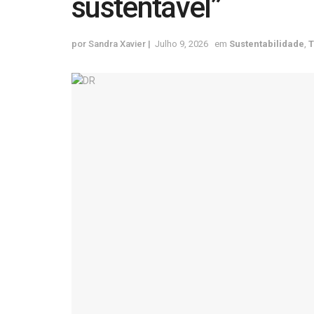
sustentável”
por
Sandra Xavier
Julho 9, 2026
em
Sustentabilidade
,
T