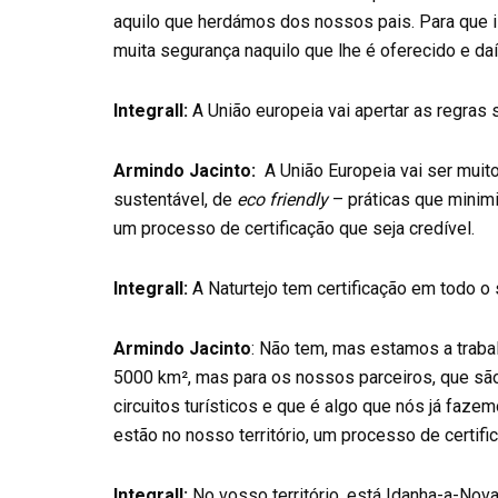
aquilo que herdámos dos nossos pais. Para que i
muita segurança naquilo que lhe é oferecido e daí
Integrall:
A União europeia vai apertar as regras 
Armindo Jacinto:
A União Europeia vai ser muit
sustentável, de
eco friendly
– práticas que minimi
um processo de certificação que seja credível.
Integrall:
A Naturtejo tem certificação em todo o s
Armindo Jacinto
: Não tem, mas estamos a traba
5000 km², mas para os nossos parceiros, que são,
circuitos turísticos e que é algo que nós já faz
estão no nosso território, um processo de certific
Integrall:
No vosso território, está Idanha-a-Nova,