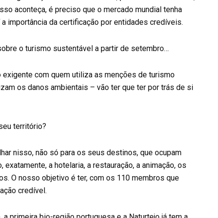
sso aconteça, é preciso que o mercado mundial tenha
 a importância da certificação por entidades credíveis.
sobre o turismo sustentável a partir de setembro…
o exigente com quem utiliza as menções de turismo
zam os danos ambientais – vão ter que ter por trás de si
eu território?
lhar nisso, não só para os seus destinos, que ocupam
 exatamente, a hotelaria, a restauração, a animação, os
emos. O nosso objetivo é ter, com os 110 membros que
ação credível.
 a primeira bio-região portuguesa e a Naturtejo já tem a