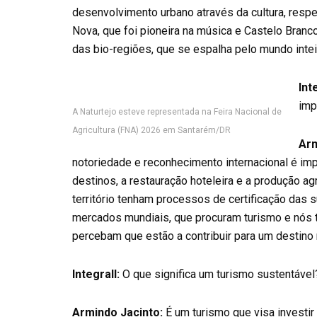
desenvolvimento urbano através da cultura, respe
Nova, que foi pioneira na música e Castelo Branc
das bio-regiões, que se espalha pelo mundo intei
Int
imp
A Naturtejo esteve representada na Feira Nacional de
Agricultura (FNA) 2026 em Santarém/DR
Arm
notoriedade e reconhecimento internacional é impo
destinos, a restauração hoteleira e a produção ag
território tenham processos de certificação das 
mercados mundiais, que procuram turismo e nós 
percebam que estão a contribuir para um destino 
Integrall:
O que significa um turismo sustentável
Armindo Jacinto:
É um turismo que visa investir