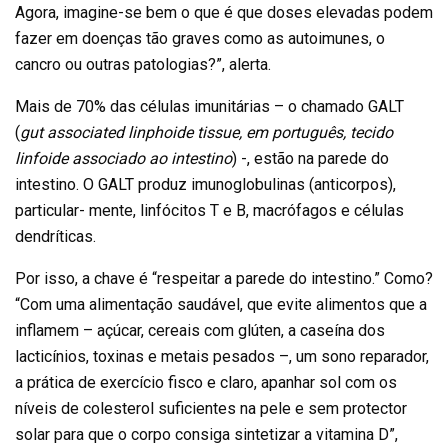
Agora, imagine-se bem o que é que doses elevadas podem
fazer em doenças tão graves como as autoimunes, o
cancro ou outras patologias?”, alerta.
Mais de 70% das células imunitárias – o chamado GALT
(
gut associated linphoide tissue, em português, tecido
linfoide associado ao intestino
) -, estão na parede do
intestino. O GALT produz imunoglobulinas (anticorpos),
particular- mente, linfócitos T e B, macrófagos e células
dendríticas.
Por isso, a chave é “respeitar a parede do intestino.” Como?
“Com uma alimentação saudável, que evite alimentos que a
inflamem – açúcar, cereais com glúten, a caseína dos
lacticínios, toxinas e metais pesados –, um sono reparador,
a prática de exercício fisco e claro, apanhar sol com os
níveis de colesterol suficientes na pele e sem protector
solar para que o corpo consiga sintetizar a vitamina D”,