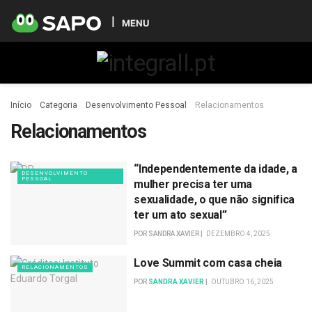
MENU
Início
Categoria
Desenvolvimento Pessoal
Relacionamentos
Relacionamentos
“Independentemente da idade, a
DESENVOLVIMENTO
PESSOAL
mulher precisa ter uma
sexualidade, o que não significa
ter um ato sexual”
POR
SANDRA XAVIER
DEZEMBRO 4, 2025
Love Summit com casa cheia
RELACIONAMENTOS
POR
SANDRA XAVIER
OUTUBRO 16, 2025