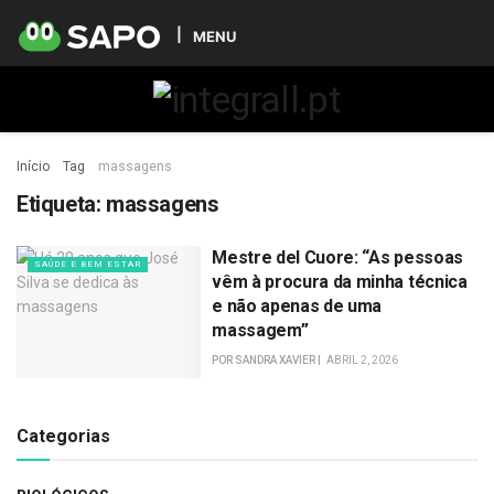
MENU
Início
Tag
massagens
Etiqueta:
massagens
Mestre del Cuore: “As pessoas
SAÚDE E BEM ESTAR
vêm à procura da minha técnica
e não apenas de uma
massagem”
POR
SANDRA XAVIER
ABRIL 2, 2026
Categorias