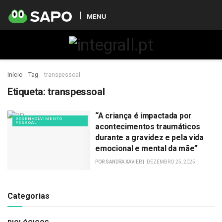
MENU
Início
Tag
transpessoal
Etiqueta:
transpessoal
“A criança é impactada por
DESENVOLVIMENTO
PESSOAL
acontecimentos traumáticos
durante a gravidez e pela vida
emocional e mental da mãe”
POR
SANDRA XAVIER
DEZEMBRO 25, 2025
Categorias