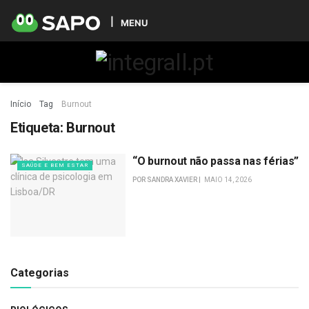
MENU
Início
Tag
Burnout
Etiqueta:
Burnout
“O burnout não passa nas férias”
SAÚDE E BEM ESTAR
POR
SANDRA XAVIER
MAIO 14, 2026
Categorias