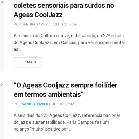
coletes sensoriais para surdos no
Ageas CoolJazz
POR
SANDRA XAVIER
JULHO 27, 2026
A ministra da Cultura esteve, este sábado, na 22ª edição
do Ageas CoolJazz, em Cascais, para ver e experimentar
as ...
DETAILS
LER MAIS
“O Ageas Cooljazz sempre foi líder
em termos ambientais”
POR
SANDRA XAVIER
JULHO 2, 2026
A seis dias do 22º Ageas Cooljazz, referência nacional
do jazz e sustentabilidade, Karla Campos faz um
balanço “muito” positivo por ...