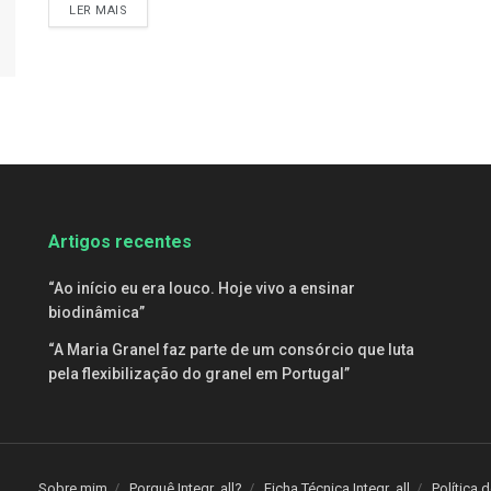
DETAILS
LER MAIS
Artigos recentes
“Ao início eu era louco. Hoje vivo a ensinar
biodinâmica”
“A Maria Granel faz parte de um consórcio que luta
pela flexibilização do granel em Portugal”
Sobre mim
Porquê Integr_all?
Ficha Técnica Integr_all
Política 