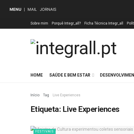
MENU
MAIL
JORNAIS
Sobre mim
Porquê Integr_all?
Ficha Técnica Integr_all
Polí
HOME
SAÚDE E BEM ESTAR
DESENVOLVIMEN
Início
Tag
Live Experiences
Etiqueta:
Live Experiences
FESTIVAIS