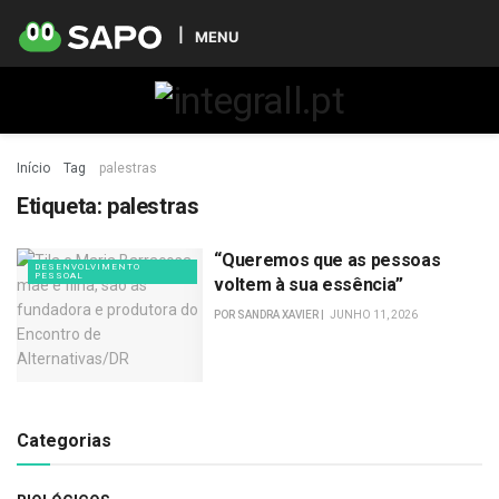
MENU
Início
Tag
palestras
Etiqueta:
palestras
“Queremos que as pessoas
DESENVOLVIMENTO
PESSOAL
voltem à sua essência”
POR
SANDRA XAVIER
JUNHO 11, 2026
Categorias