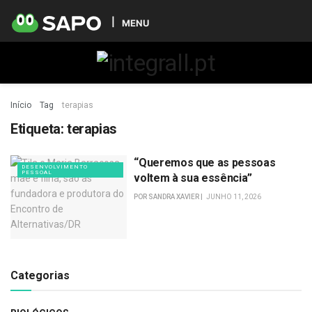
MENU
Início
Tag
terapias
Etiqueta:
terapias
“Queremos que as pessoas
DESENVOLVIMENTO
PESSOAL
voltem à sua essência”
POR
SANDRA XAVIER
JUNHO 11, 2026
Categorias