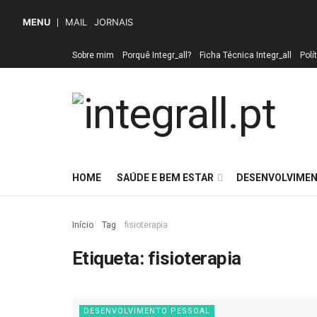
MENU
MAIL
JORNAIS
Sobre mim
Porquê Integr_all?
Ficha Técnica Integr_all
Polí
HOME
SAÚDE E BEM ESTAR
DESENVOLVIMEN
Início
Tag
fisioterapia
Etiqueta:
fisioterapia
DESENVOLVIMENTO PESSOAL