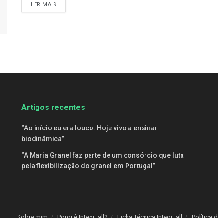
DETAILS
LER MAIS
Artigos recentes
“Ao início eu era louco. Hoje vivo a ensinar
biodinâmica”
“A Maria Granel faz parte de um consórcio que luta
pela flexibilização do granel em Portugal”
Sobre mim
Porquê Integr_all?
Ficha Técnica Integr_all
Política 