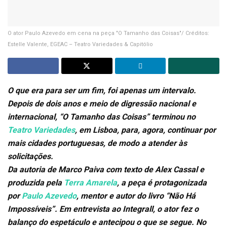
O ator Paulo Azevedo em cena na peça "O Tamanho das Coisas"/ Créditos:
Estelle Valente, EGEAC – Teatro Variedades & Capitólio
O que era para ser um fim, foi apenas um intervalo.
Depois de dois anos e meio de digressão nacional e
internacional, “
O Tamanho das Coisas”
terminou no
Teatro Variedades
, em Lisboa, para, agora, continuar por
mais cidades portuguesas, de modo a atender às
solicitações.
Da autoria de Marco Paiva com texto de Alex Cassal e
produzida pela
Terra Amarela
, a peça é protagonizada
por
Paulo Azevedo
, mentor e autor do livro “Não Há
Impossíveis”. Em entrevista ao Integrall, o ator fez o
balanço do espetáculo e antecipou o que se segue. No