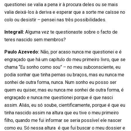
questionei se valia a pena ir à procura deles ou se mais
valia deixá-los à deriva e esperar que a sorte me caísse no
colo ou desistir – pensei nas três possibilidades.
Integrall:
Alguma vez te questionaste sobre o facto de
teres nascido sem membros?
Paulo Azevedo:
Não, por acaso nunca me questionei e é
engraçado que há um capítulo do meu primeiro livro, que se
chama “Eu sonho como sou” – no meu subconsciente, eu
podia sonhar que tinha pernas ou braços, mas eu nunca me
sonhei de outra forma, nunca. Num sonho eu posso ser
quem eu quiser, mas eu nunca me sonhei de outra forma, é
engraçado e nunca me questionei porque é que nasci
assim. Aliás, eu só soube, cientificamente, porque é que eu
tinha nascido assim na altura que eu tive o meu primeiro
filho, quando me fui informar se seria possível ele nascer
como eu. Só nessa altura é que fui buscar o meu dossier e