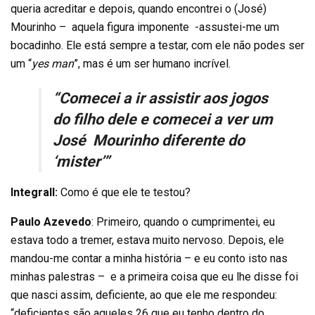
queria acreditar e depois, quando encontrei o (José)
Mourinho – aquela figura imponente -assustei-me um
bocadinho. Ele está sempre a testar, com ele não podes ser
um “
yes man
”, mas é um ser humano incrível.
“Comecei a ir assistir aos jogos
do filho dele e comecei a ver um
José Mourinho diferente do
‘mister’”
Integrall:
Como é que ele te testou?
Paulo Azevedo
: Primeiro, quando o cumprimentei, eu
estava todo a tremer, estava muito nervoso. Depois, ele
mandou-me contar a minha história – e eu conto isto nas
minhas palestras – e a primeira coisa que eu lhe disse foi
que nasci assim, deficiente, ao que ele me respondeu:
“deficientes são aqueles 26 que eu tenho dentro do