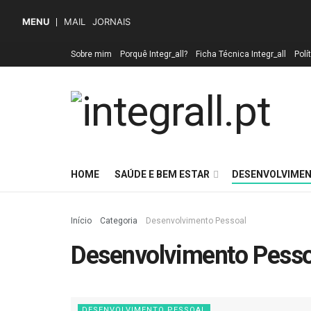
MENU
MAIL
JORNAIS
Sobre mim
Porquê Integr_all?
Ficha Técnica Integr_all
Polí
HOME
SAÚDE E BEM ESTAR
DESENVOLVIMEN
Início
Categoria
Desenvolvimento Pessoal
Desenvolvimento Pesso
DESENVOLVIMENTO PESSOAL