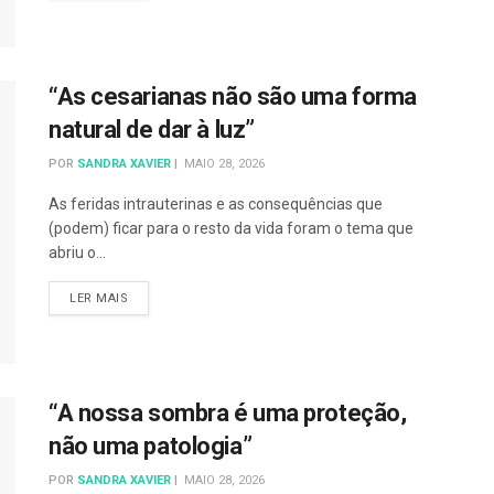
“As cesarianas não são uma forma
natural de dar à luz”
POR
SANDRA XAVIER
MAIO 28, 2026
As feridas intrauterinas e as consequências que
(podem) ficar para o resto da vida foram o tema que
abriu o...
DETAILS
LER MAIS
“A nossa sombra é uma proteção,
não uma patologia”
POR
SANDRA XAVIER
MAIO 28, 2026