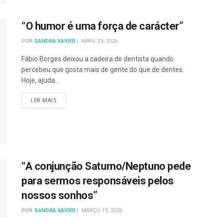
“O humor é uma força de carácter”
POR
SANDRA XAVIER
ABRIL 23, 2026
Fábio Borges deixou a cadeira de dentista quando
percebeu que gosta mais de gente do que de dentes.
Hoje, ajuda...
DETAILS
LER MAIS
“A conjunção Saturno/Neptuno pede
para sermos responsáveis pelos
nossos sonhos”
POR
SANDRA XAVIER
MARÇO 19, 2026