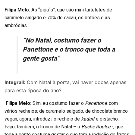
Filipa Melo:
As “pipa´s”, que são mini tarteletes de
caramelo salgado e 70% de cacau, os botões e as
ambrósias.
“No Natal, costumo fazer o
Panettone e o tronco que toda a
gente gosta”
Integrall:
Com Natal à porta, vai haver doces apenas
para esta época do ano?
Filipa Melo:
Sim, eu costumo fazer o
Panettone
, com
vários recheios: de caramelo salgado, de chocolate branco
vegan, agora, introduzi, o recheio de
kadaif
e pistacho.
Faço, também, o tronco de Natal – o
Bûche Rouleé
-, que
toda a gente costuma gostar e que tem a redução de frutos