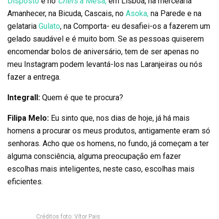
Disposto
e no
Chefs
à Mesa,
em Lisboa, na mercearia
Amanhecer, na Bicuda, Cascais, no
Asoka,
na Parede e na
gelataria
Gulato
, na Comporta- eu desafiei-os a fazerem um
gelado saudável e é muito bom. Se as pessoas quiserem
encomendar bolos de aniversário, tem de ser apenas no
meu Instagram podem levantá-los nas Laranjeiras ou nós
fazer a entrega.
Integrall:
Quem é que te procura?
Filipa Melo:
Eu sinto que, nos dias de hoje, já há mais
homens a procurar os meus produtos, antigamente eram só
senhoras. Acho que os homens, no fundo, já começam a ter
alguma consciência, alguma preocupação em fazer
escolhas mais inteligentes, neste caso, escolhas mais
eficientes.
Créditos foto: Vítor Pais