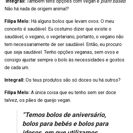
Integrall:
Também tens opções com vegan e
plant based
.
Não há nada de origem animal?
Filipa Melo:
Há alguns bolos que levam ovos. O meu
conceito é saudável. Eu costumo dizer que existe o
saudável, o vegano, o vegetariano, portanto, o vegano não
tem necessariamente de ser saudável. Então, eu procuro
que seja saudável. Tenho opções veganas, sem ovos e
consigo ajustar sempre o bolo às necessidades e gostos
de cada um.
Integrall:
Os teus produtos são só doces ou há outros?
Filipa Melo:
A única coisa que eu tenho sem ser doce
talvez, os pães de queijo vegan.
“Temos bolos de aniversário,
bolos para bebés e bolos para
idosos, em
que
utilizamos