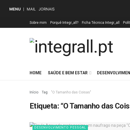
MENU
MAIL
JORNAIS
Sobre mim
Porquê Integr_all?
Ficha Técnica Integr_all
Polí
HOME
SAÚDE E BEM ESTAR
DESENVOLVIMEN
Início
Tag
"O Tamanho das Coisas"
Etiqueta:
“O Tamanho das Cois
DESENVOLVIMENTO PESSOAL