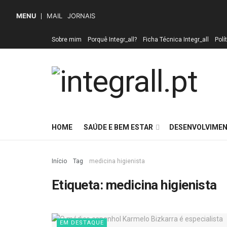
MENU
MAIL
JORNAIS
Sobre mim
Porquê Integr_all?
Ficha Técnica Integr_all
Polí
HOME
SAÚDE E BEM ESTAR
DESENVOLVIMEN
Início
Tag
medicina higienista
Etiqueta:
medicina higienista
EM DESTAQUE