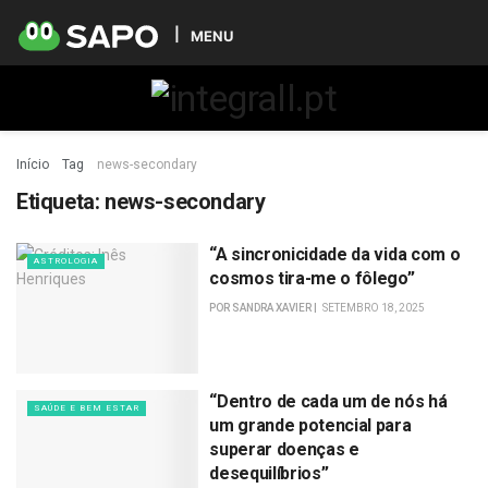
MENU
Início
Tag
news-secondary
Etiqueta:
news-secondary
“A sincronicidade da vida com o
ASTROLOGIA
cosmos tira-me o fôlego”
POR
SANDRA XAVIER
SETEMBRO 18, 2025
“Dentro de cada um de nós há
SAÚDE E BEM ESTAR
um grande potencial para
superar doenças e
desequilíbrios”