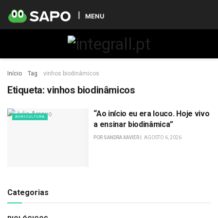
MENU
Início
Tag
vinhos biodinâmicos
Etiqueta:
vinhos biodinâmicos
“Ao início eu era louco. Hoje vivo
AGRICULTURA
a ensinar biodinâmica”
POR
SANDRA XAVIER
AGOSTO 6, 2026
Categorias