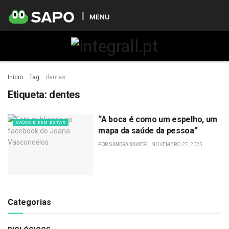
MENU
Início
Tag
dentes
Etiqueta:
dentes
“A boca é como um espelho, um
SAÚDE E BEM ESTAR
mapa da saúde da pessoa”
POR
SANDRA XAVIER
NOVEMBRO 27, 2025
Categorias